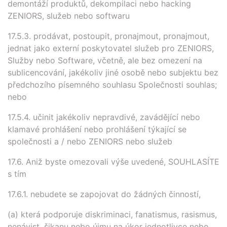
demontáží produktů, dekompilaci nebo hacking
ZENIORS, služeb nebo softwaru
17.5.3. prodávat, postoupit, pronajmout, pronajmout,
jednat jako externí poskytovatel služeb pro ZENIORS,
Služby nebo Software, včetně, ale bez omezení na
sublicencování, jakékoliv jiné osobě nebo subjektu bez
předchozího písemného souhlasu Společnosti souhlas;
nebo
17.5.4. učinit jakékoliv nepravdivé, zavádějící nebo
klamavé prohlášení nebo prohlášení týkající se
společnosti a / nebo ZENIORS nebo služeb
17.6. Aniž byste omezovali výše uvedené, SOUHLASÍTE
s tím
17.6.1. nebudete se zapojovat do žádných činností,
(a) která podporuje diskriminaci, fanatismus, rasismus,
nenávist, šikanu nebo újmu na úkor jednotlivce nebo