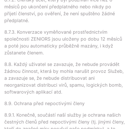
měsíců po ukončení předplatného nebo nikdy po
přijetí členství, po ověření, že není spuštěno žádné
předplatné.
8.7.3. Konverzace vyměňované prostřednictvím
společnosti ZENIORS jsou uloženy po dobu 12 měsíců
a poté jsou automaticky průběžně mazány, i když
zůstanete členem.
8.8. Každý uživatel se zavazuje, že nebude provádět
žádnou činnost, která by mohla narušit provoz Služeb,
a zavazuje se, že nebude distribuovat ani
neorganizovat distribuci virů, spamu, logických bomb,
softwarových aplikací atd.
8.9. Ochrana před nepoctivými členy
8.9.1. Konečně, součástí naší služby je ochrana našich
čestných členů před nepoctivými členy (tj. jinými členy,
kteří do značné míry porušují naše podmínky), a to