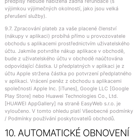
předpisy nebude nabízena žádná refundace (s
výjimkou výjimečných okolností, jako jsou velká
přerušení služby).
9.7. Zpracování plateb za vaše placené členství
(nákupy v aplikaci) probíhá přímo u provozovatele
obchodu s aplikacemi prostřednictvím uživatelského
účtu. Jakmile potvrdíte nákup aplikace v obchodě,
bude z uživatelského účtu v obchodě naúčtována
odpovídající částka. U předplatných v aplikaci je z
účtu Apple stržena částka po potvrzení předplatného
v aplikaci. Vrácení peněz z obchodu s aplikacemi
společnosti Apple Inc. [iTunes], Google LLC [Google
Play Store] nebo Huawei Technologies Co., Ltd.
[HUAWEI AppGallery] na straně EasyWeb s.r.o. je
vyloučeno. V tomto ohledu platí Všeobecné podmínky
/ Podmínky používání poskytovatelů obchodů.
10. AUTOMATICKÉ OBNOVENÍ