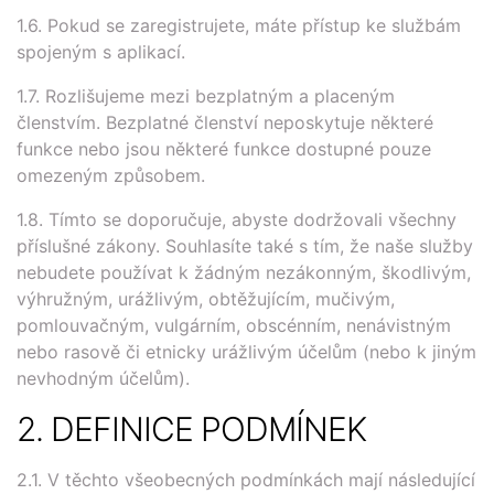
1.6. Pokud se zaregistrujete, máte přístup ke službám
spojeným s aplikací.
1.7. Rozlišujeme mezi bezplatným a placeným
členstvím. Bezplatné členství neposkytuje některé
funkce nebo jsou některé funkce dostupné pouze
omezeným způsobem.
1.8. Tímto se doporučuje, abyste dodržovali všechny
příslušné zákony. Souhlasíte také s tím, že naše služby
nebudete používat k žádným nezákonným, škodlivým,
výhružným, urážlivým, obtěžujícím, mučivým,
pomlouvačným, vulgárním, obscénním, nenávistným
nebo rasově či etnicky urážlivým účelům (nebo k jiným
nevhodným účelům).
2. DEFINICE PODMÍNEK
2.1. V těchto všeobecných podmínkách mají následující