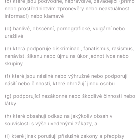
(c) které jsou podvodné, nepravdivé, zavádějící (přímo
nebo prostřednictvím zpronevěry nebo neaktuálnosti
informací) nebo klamavé
(d) hanlivé, obscénní, pornografické, vulgární nebo
urážlivé
(e) která podporuje diskriminaci, fanatismus, rasismus,
nenávist, šikanu nebo újmu na úkor jednotlivce nebo
skupiny
(f) které jsou násilné nebo výhružné nebo podporují
násilí nebo činnosti, které ohrožují jinou osobu
(g) podporující nezákonné nebo škodlivé činnosti nebo
látky
(h) které obsahují odkaz na jakýkoliv obsah v
souvislosti s výše uvedenými zákazy, a
(i) které jinak porušují příslušné zákony a předpisy