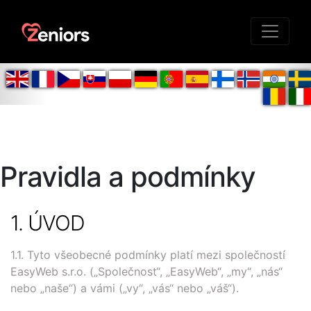
Pravidla a podmínky
1. ÚVOD
1.1. Tyto všeobecné podmínky platí mezi společností
EasyWeb s.r.o. („Společnost“, „EasyWeb“, „my“, „nás“
nebo „naše“) a vámi („vy“, „vás“ nebo „váš“).