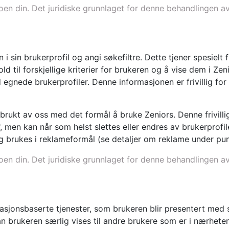
toen din. Det juridiske grunnlaget for denne behandlingen a
 i sin brukerprofil og angi søkefiltre. Dette tjener spesielt 
ld til forskjellige kriterier for brukeren og å vise dem i Zen
gnede brukerprofiler. Denne informasjonen er frivillig for 
 brukt av oss med det formål å bruke Zeniors. Denne frivilli
 men kan når som helst slettes eller endres av brukerprofilei
g brukes i reklameformål (se detaljer om reklame under pun
toen din. Det juridiske grunnlaget for denne behandlingen a
kasjonsbaserte tjenester, som brukeren blir presentert med 
 brukeren særlig vises til andre brukere som er i nærheten