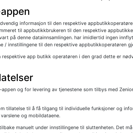
s-appen
dvendig informasjon til den respektive appbutikkoperatøre
meret til appbutikkbrukeren til den respektive appbutikken
vart på denne datainnsamlingen. har imidlertid ingen innflyt
 / innstillingene til den respektive appbutikkoperatøren gj
 respektive app butikk operatøren i den grad dette er nødv
llatelser
rs-appen og for levering av tjenestene som tilbys med Zenior
tillatelse til å få tilgang til individuelle funksjoner og in
, varslene og mobildataene.
lbake manuelt under innstillingene til sluttenheten. Det må 