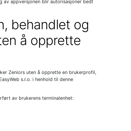
ig av appversjonen blir autorisasjoner bedt
n, behandlet og
ten å opprette
er Zeniors uten å opprette en brukerprofil,
asyWeb s.r.o. i henhold til denne
rført av brukerens terminalenhet: