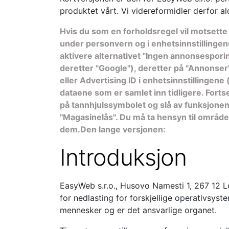
produktet vårt. Vi videreformidler derfor al
Hvis du som en forholdsregel vil motsette
under personvern og i enhetsinnstillingen
aktivere alternativet "Ingen annonsesporin
deretter "Google"), deretter på "Annonser
eller Advertising ID i enhetsinnstillingen
dataene som er samlet inn tidligere. Forts
på tannhjulssymbolet og slå av funksjonen 
"Magasinelås". Du må ta hensyn til områden
dem.Den lange versjonen:
Introduksjon
EasyWeb s.r.o., Husovo Namesti 1, 267 12 Lod
for nedlasting for forskjellige operativsyste
mennesker og er det ansvarlige organet.