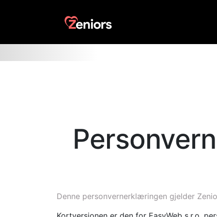
Personvern
Denne personvernerklæringen gjelder Zeni
Kortversjonen er den for EasyWeb s.r.o. pers