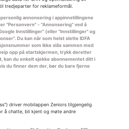
til tredjeparter for reklameformål.
personlig annonsering i appinnstillingene
der "Personvern" - "Annonsering" ved å
le Innstillinger" (eller "Innstillinger" og
onser". Du kan når som helst slette IDFA
tifikasjonsnummer som ikke slås sammen med
veip opp på startskjermen, trykk deretter
t, kan du enkelt sjekke abonnementet ditt i
vis du finner dem der, bør du bare fjerne
oss") driver mobilappen Zeniors tilgjengelig
or å chatte, bli kjent og møte andre