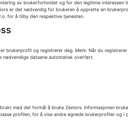
tering av brukerforholdet og for den legitime interessen t
iors er det nødvendig for brukeren å opprette en brukerpro
o. for å tilby den respektive tjenesten.
oss
er brukerprofil og registrerer deg. Merk: Når du registre
de nødvendige dataene automatisk overført.
 brukt med det formål å bruke Zeniors. Informasjonen brukes 
 tilpasse profilen, for å vise andre egnede brukerprofiler o