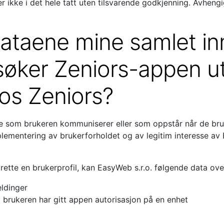
r ikke i det hele tatt uten tilsvarende godkjenning. Avheng
dataene mine samlet in
søker Zeniors-appen u
hos Zeniors?
e som brukeren kommuniserer eller som oppstår når de bruk
ementering av brukerforholdet og av legitim interesse av E
rette en brukerprofil, kan EasyWeb s.r.o. følgende data ove
ldinger
t brukeren har gitt appen autorisasjon på en enhet