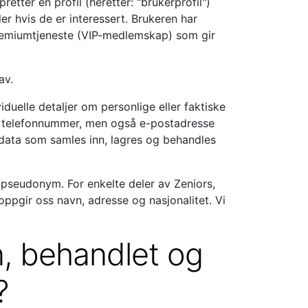
etter en profil (heretter: "brukerprofil")
r hvis de er interessert. Brukeren har
 premiumtjeneste (VIP-medlemskap) som gir
av.
uelle detaljer om personlige eller faktiske
ag, telefonnummer, men også e-postadresse
data som samles inn, lagres og behandles
 pseudonym. For enkelte deler av Zeniors,
ppgir oss navn, adresse og nasjonalitet. Vi
n, behandlet og
?