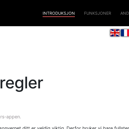
INTRODUKSJON
(current)
FUNKSJONER
AND
regler
ors-appen.
onvernet ditt er veldig viktig. Derfor bruker vi bare fullste