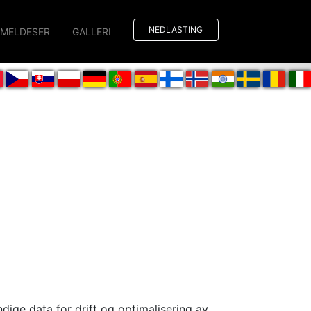
NEDLASTING
MELDESER
GALLERI
ndige data for drift og optimalisering av