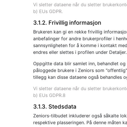
Vi sletter dataene når du sletter brukerkon
b) EUs GDPR.
3.1.2. Frivillig informasjon
Brukeren kan gi en rekke frivillig informasjon
anbefalinger for andre brukerprofiler i henho
sannsynligheten for å komme i kontakt med e
endres eller slettes i profilen under Detaljer.
Oppgitte data blir samlet inn, behandlet og
påloggede brukere i Zeniors som "offentlig",
tillegg kan disse dataene også behandles o
Vi sletter dataene når du sletter brukerkon
b) EUs GDPR.8
3.1.3. Stedsdata
Zeniors-tilbudet inkluderer også såkalte lo
respektive plasseringen. På denne måten kan