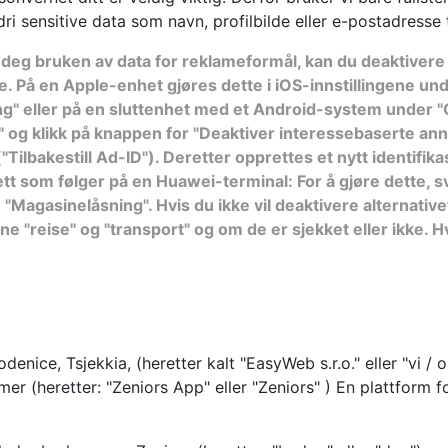
dri sensitive data som navn, profilbilde eller e-postadresse 
 deg bruken av data for reklameformål, kan du deaktivere 
e. På en Apple-enhet gjøres dette i iOS-innstillingene un
g" eller på en sluttenhet med et Android-system under "Goog
" og klikk på knappen for "Deaktiver interessebaserte ann
e ("Tilbakestill Ad-ID"). Deretter opprettes et nytt iden
ett som følger på en Huawei-terminal: For å gjøre dette, s
"Magasinelåsning". Hvis du ikke vil deaktivere alternative
e "reise" og "transport" og om de er sjekket eller ikke. H
enice, Tsjekkia, (heretter kalt "EasyWeb s.r.o." eller "vi / 
mer (heretter: "Zeniors App" eller "Zeniors" ) En plattform f