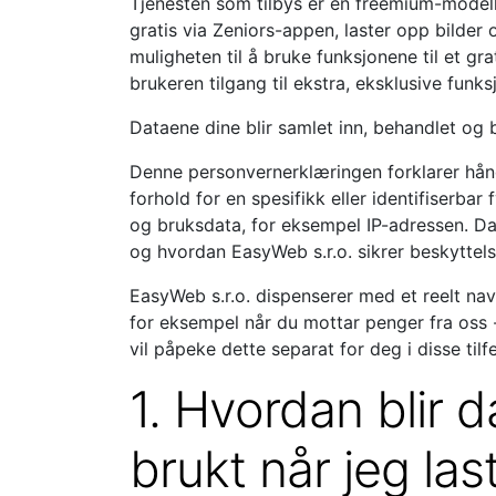
Tjenesten som tilbys er en freemium-modell, 
gratis via Zeniors-appen, laster opp bilder
muligheten til å bruke funksjonene til et g
brukeren tilgang til ekstra, eksklusive funks
Dataene dine blir samlet inn, behandlet og 
Denne personvernerklæringen forklarer håndt
forhold for en spesifikk eller identifiserb
og bruksdata, for eksempel IP-adressen. Da
og hvordan EasyWeb s.r.o. sikrer beskyttel
EasyWeb s.r.o. dispenserer med et reelt nav
for eksempel når du mottar penger fra oss 
vil påpeke dette separat for deg i disse tilfe
1. Hvordan blir 
brukt når jeg la