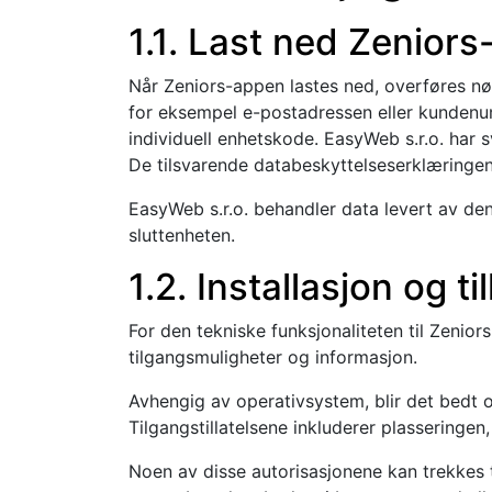
1.1. Last ned Zenior
Når Zeniors-appen lastes ned, overføres nø
for eksempel e-postadressen eller kundenum
individuell enhetskode. EasyWeb s.r.o. har s
De tilsvarende databeskyttelseserklæringene
EasyWeb s.r.o. behandler data levert av den
sluttenheten.
1.2. Installasjon og ti
For den tekniske funksjonaliteten til Zenio
tilgangsmuligheter og informasjon.
Avhengig av operativsystem, blir det bedt om 
Tilgangstillatelsene inkluderer plasseringen
Noen av disse autorisasjonene kan trekkes ti