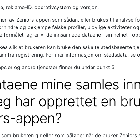
e, reklame-ID, operativsystem og versjon.
en av Zeniors-appen som sådan, eller brukes til analyse for
rhindre og bekjempe falske profiler, ulovlige aktiviteter og
te formålet lagrer vi de innsamlede dataene i sin helhet i op
es slik at brukeren kan bruke den såkalte stedsbaserte tj
 ham fra registrering. For mer informasjon om stedsdata, se o
sler og andre tjenester finner du under punkt 5
dataene mine samles in
eg har opprettet en bru
ors-appen?
om brukeren gir eller som påløper når de bruker Zeniors et