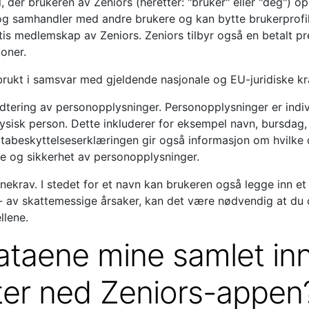
der brukeren av Zeniors (heretter: "bruker" eller "deg") oppr
 og samhandler med andre brukere og kan bytte brukerprofile
ratis medlemskap av Zeniors. Zeniors tilbyr også en betalt
joner.
brukt i samsvar med gjeldende nasjonale og EU-juridiske kr
ering av personopplysninger. Personopplysninger er individ
ar fysisk person. Dette inkluderer for eksempel navn, bursd
tabeskyttelseserklæringen gir også informasjon om hvilke 
se og sikkerhet av personopplysninger.
nekrav. I stedet for et navn kan brukeren også legge inn et
- av skattemessige årsaker, kan det være nødvendig at du o
llene.
dataene mine samlet in
ster ned Zeniors-appen